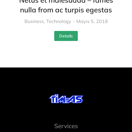
Netus et malesuada – fames
nulla from ac turpis egestas
Business
,
Technology
Mayıs 5, 2018
Details
Services